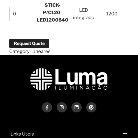
STICK-
LED
P/C120-
1200
integrado
LED1200840
Request Quote
Category:
Lineares
Links Úteis