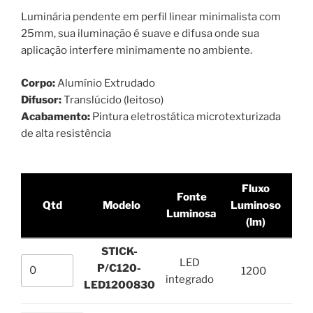
Luminária pendente em perfil linear minimalista com
25mm, sua iluminação é suave e difusa onde sua
aplicação interfere minimamente no ambiente.
Corpo:
Alumínio Extrudado
Difusor:
Translúcido (leitoso)
Acabamento:
Pintura eletrostática microtexturizada
de alta resistência
Fluxo
Fonte
Pot
Qtd
Modelo
Luminoso
Luminosa
(lm)
STICK-
LED
P/C120-
1200
integrado
LED1200830