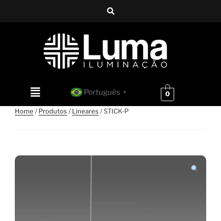
Português
▼
0
Home
/
Produtos
/
Lineares
/ STICK-P