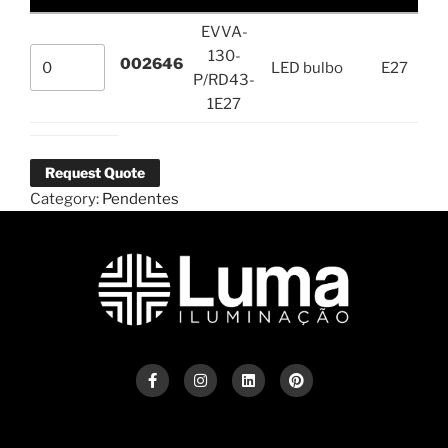
EVVA-
130-
002646
LED bulbo
E27
P/RD43-
1E27
Request Quote
Category:
Pendentes