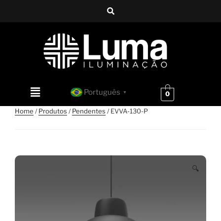
Português
▼
0
Home
/
Produtos
/
Pendentes
/ EVVA-130-P
🔍