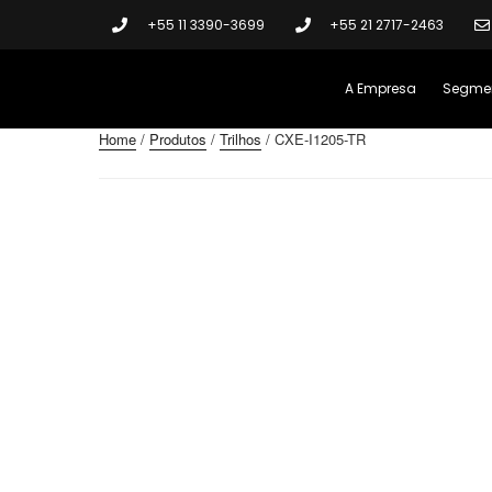
+55 11 3390-3699
+55 21 2717-2463
A Empresa
Segme
Home
/
Produtos
/
Trilhos
/ CXE-I1205-TR