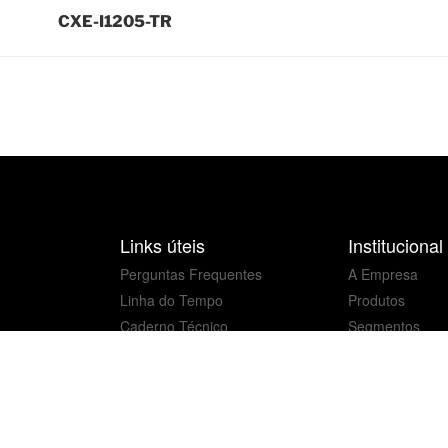
CXE-I1205-TR
Links úteis
Institucional
Perguntas Frequentes
A Empresa
Linha do Tempo
Produtos
Caderno Técnico
Segmentos
Catálogo Luma
Profissionais
Seu Carrinho
Pós vendas
Cases de sucesso
Fale conosco
Trabalhe conos