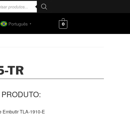
Português
0
▼
5-TR
de Embutir TLA-1910-E