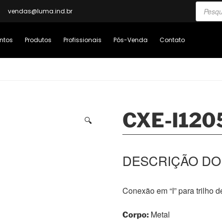
vendas@luma.ind.br
ntos
Produtos
Profissionais
Pós-Venda
Contato
CXE-I120
🔍
Conexão em “I” para trilho 
Metal
Corpo: