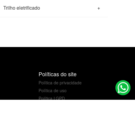
Trilho eletrificado
+
Políticas do site
Política de privacidade
Política de uso
Política LGPD
Mapa do Site
Política Comercial
co