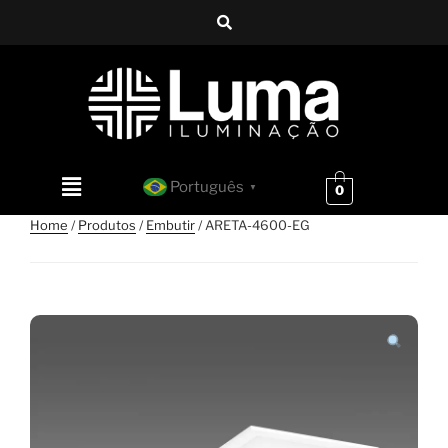
Português
▼
0
Home
/
Produtos
/
Embutir
/ ARETA-4600-EG