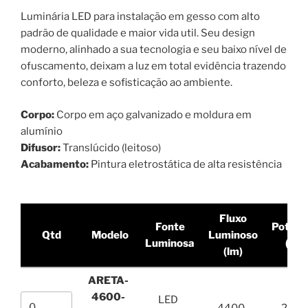
Luminária LED para instalação em gesso com alto
padrão de qualidade e maior vida util. Seu design
moderno, alinhado a sua tecnologia e seu baixo nível de
ofuscamento, deixam a luz em total evidência trazendo
conforto, beleza e sofisticação ao ambiente.
Corpo:
Corpo em aço galvanizado e moldura em
alumínio
Difusor:
Translúcido (leitoso)
Acabamento:
Pintura eletrostática de alta resistência
Fluxo
Fonte
Potênc
Qtd
Modelo
Luminoso
Luminosa
(W)
(lm)
ARETA-
4600-
LED
4400
28,4