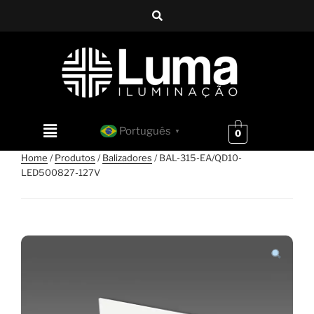
Português
▼
0
Home
/
Produtos
/
Balizadores
/ BAL-315-EA/QD10-
LED500827-127V