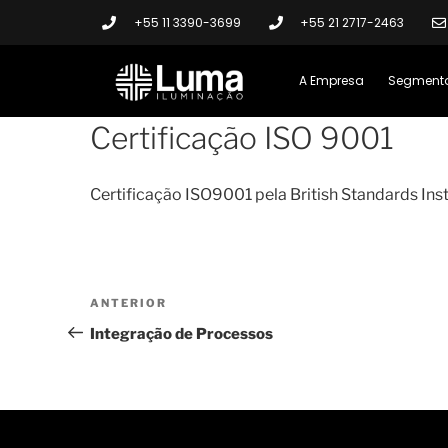
+55 11 3390-3699
+55 21 2717-2463
A Empresa
Segment
Certificação ISO 9001
Certificação
ISO9001
pela
British
Standards
Inst
ANTERIOR
Integração de Processos