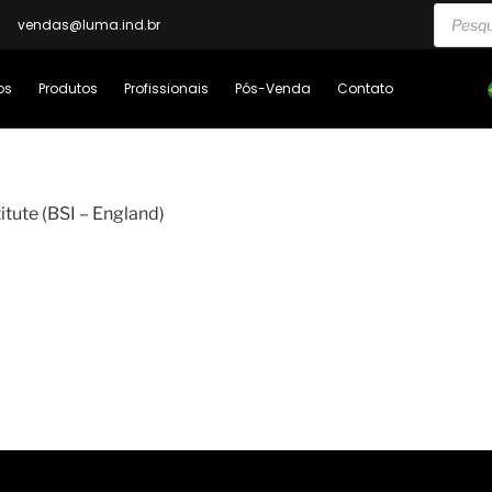
vendas@luma.ind.br
os
Produtos
Profissionais
Pós-Venda
Contato
itute (
BSI –
England)