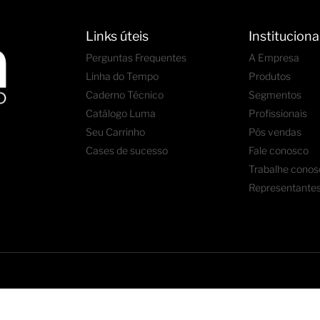
Links úteis
Instituciona
Perguntas Frequentes
A Empresa
Linha do Tempo
Produtos
Caderno Técnico
Segmentos
Catálogo Luma
Profissionais
Seu Carrinho
Pós vendas
Cases de sucesso
Fale conosco
Trabalhe conos
Representante