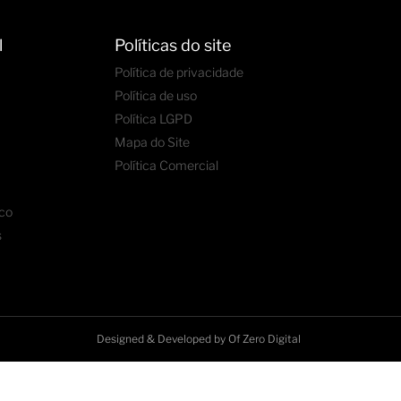
l
Políticas do site
Política de privacidade
Política de uso
Política LGPD
Mapa do Site
Política Comercial
co
s
Designed & Developed by
Of Zero Digital