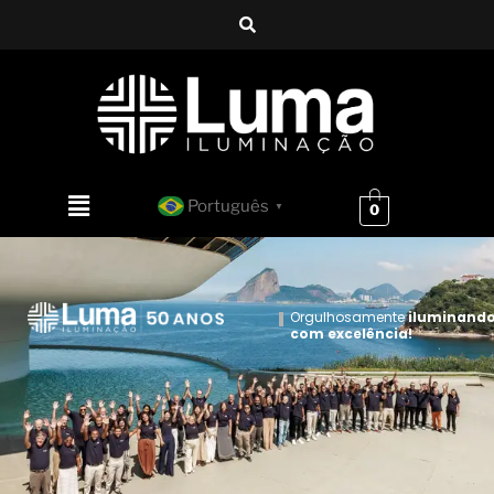
Português
▼
0
Orgulhosamente
iluminand
com excelência!